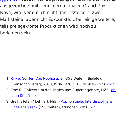
ausgezeichnet mit dem internationalen Grand Prix
Nova, wird vermutlich nicht das letzte sein: zwei
Marksteine, aber nicht Eckpunkte. Über einige weitere,
teils preisgekrönte Produktionen wird noch zu
berichten sein.
Rinke, Günter: Das Pophörspiel
(358 Seiten), Bielefeld
(Transcript-Verlag) 2018, ISBN: 978-3-8376-416
9
, S.282
↩︎
Erne R., Epizentrum der Jingles und Superangebote, NZZ,
zit.
nach Stauffer
↩︎
Greif, Stefan / Lehnert, Nils:
«Pophörspiele. Interdisziplinäre
Einzelanalysen»
(290 Seiten), München, 2020.
↩︎