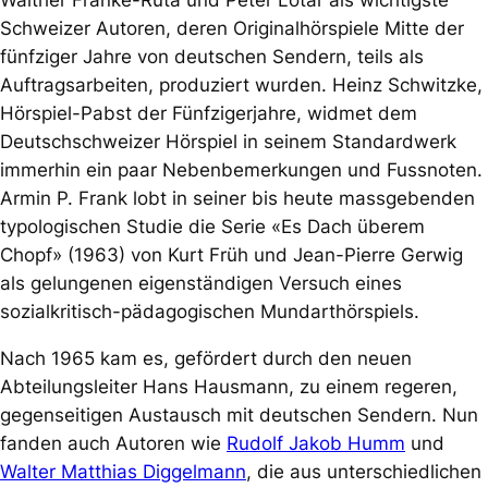
Walther Franke-Ruta und Peter Lotar als wichtigste
Schweizer Autoren, deren Originalhörspiele Mitte der
fünfziger Jahre von deutschen Sendern, teils als
Auftragsarbeiten, produziert wurden. Heinz Schwitzke,
Hörspiel-Pabst der Fünfzigerjahre, widmet dem
Deutschschweizer Hörspiel in seinem Standardwerk
immerhin ein paar Nebenbemerkungen und Fussnoten.
Armin P. Frank lobt in seiner bis heute massgebenden
typologischen Studie die Serie «Es Dach überem
Chopf» (1963) von Kurt Früh und Jean-Pierre Gerwig
als gelungenen eigenständigen Versuch eines
sozialkritisch-pädagogischen Mundarthörspiels.
Nach 1965 kam es, gefördert durch den neuen
Abteilungsleiter Hans Hausmann, zu einem regeren,
gegenseitigen Austausch mit deutschen Sendern. Nun
fanden auch Autoren wie
Rudolf Jakob Humm
und
Walter Matthias Diggelmann
, die aus unterschiedlichen