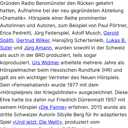
Gründen Radio Beromünster den Rücken gekehrt
hatten, Aufnahme bei der neu gegründeten Abteilung
«Dramatik». Hörspiele einer Reihe prominenter
Autorinnen und Autoren, zum Beispiel von Paul Pörtner,
Erica Pedretti, Jürg Federspiel, Adolf Musch,
Gerold
Späth
,
Gertrud Wilker
, Hansjörg Schertenleib,
Lukas B.
Suter
und
Jürg Amann
, wurden sowohl in der Schweiz
als auch in der BRD produziert, teils sogar
koproduziert.
Urs Widmer
arbeitete mehrere Jahre als
Hörspielmacher beim Hessischen Rundfunk (HR) und
galt als ein wichtiger Vertreter des Neuen Hörspiels.
Sein «Fernsehabend» wurde 1977 mit dem
«Hörspielpreis der Kriegsblinden» ausgezeichnet. Diese
Ehre hatte bis dahin nur Friedrich Dürrenmatt 1957 mit
seinem Hörspiel
«Die Panne»
erfahren. 2015 wurde als
dritte Schweizer Autorin Sibylle Berg für ihr adaptiertes
Spiel
«Und jetzt: Die Welt!»
, produziert vom