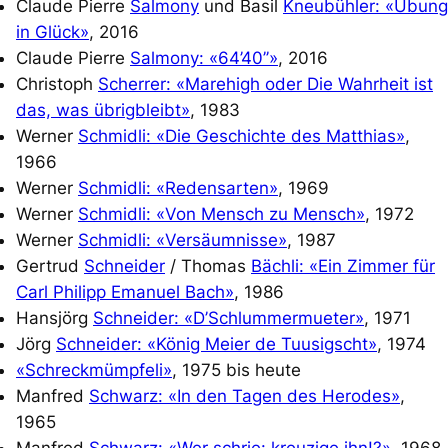
Claude Pierre
Salmony
und Basil
Kneubühler: «Übung
in Glück»
, 2016
Claude Pierre
Salmony: «64’40’’»
, 2016
Christoph
Scherrer: «Marehigh oder Die Wahrheit ist
das, was übrigbleibt»
, 1983
Werner
Schmidli: «Die Geschichte des Matthias»
,
1966
Werner
Schmidli: «Redensarten»
, 1969
Werner
Schmidli: «Von Mensch zu Mensch»
, 1972
Werner
Schmidli: «Versäumnisse»
, 1987
Gertrud
Schneider
/ Thomas
Bächli: «Ein Zimmer für
Carl Philipp Emanuel Bach»
, 1986
Hansjörg
Schneider: «D’Schlummermueter»
, 1971
Jörg
Schneider: «König Meier de Tuusigscht»
, 1974
«Schreckmümpfeli»
, 1975 bis heute
Manfred
Schwarz: «In den Tagen des Herodes»
,
1965