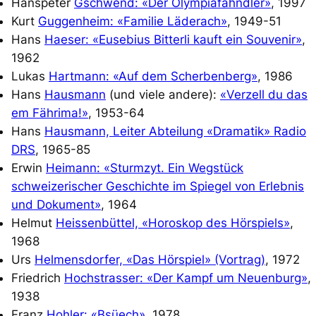
Hanspeter
Gschwend: «Der Olympiafähndler»
, 1997
Kurt
Guggenheim: «Familie Läderach»
, 1949-51
Hans
Haeser: «Eusebius Bitterli kauft ein Souvenir»
,
1962
Lukas
Hartmann: «Auf dem Scherbenberg»
, 1986
Hans
Hausmann
(und viele andere):
«Verzell du das
em Fährima!»
, 1953-64
Hans
Hausmann, Leiter Abteilung «Dramatik» Radio
DRS
, 1965-85
Erwin
Heimann: «Sturmzyt. Ein Wegstück
schweizerischer Geschichte im Spiegel von Erlebnis
und Dokument»
, 1964
Helmut
Heissenbüttel, «Horoskop des Hörspiels»
,
1968
Urs
Helmensdorfer, «Das Hörspiel» (Vortrag)
, 1972
Friedrich
Hochstrasser: «Der Kampf um Neuenburg»
,
1938
Franz
Hohler: «Bsüech»
, 1978