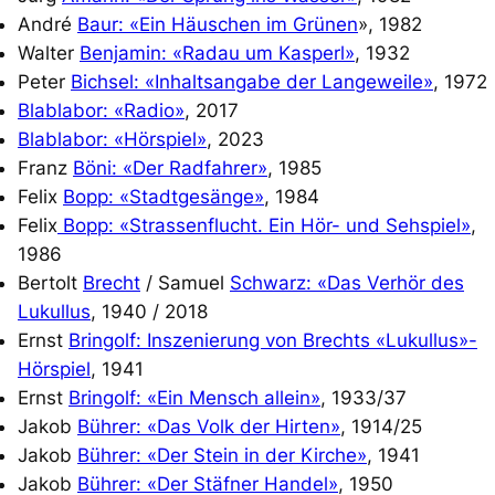
André
Baur: «Ein Häuschen im Grünen
», 1982
Walter
Benjamin: «Radau um Kasperl»
, 1932
Peter
Bichsel: «Inhaltsangabe der Langeweile»
, 1972
Blablabor: «Radio»
, 2017
Blablabor: «Hörspiel»
, 2023
Franz
Böni: «Der Radfahrer»
, 1985
Felix
Bopp: «Stadtgesänge»
, 1984
Felix
Bopp: «Strassenflucht. Ein Hör- und Sehspiel»
,
1986
Bertolt
Brecht
/ Samuel
Schwarz: «Das Verhör des
Lukullus
, 1940 / 2018
Ernst
Bringolf: Inszenierung von Brechts «Lukullus»-
Hörspiel
, 1941
Ernst
Bringolf: «Ein Mensch allein»
, 1933/37
Jakob
Bührer: «Das Volk der Hirten»
, 1914/25
Jakob
B
ührer: «Der Stein in der Kirche
»
, 1941
Jakob
Bührer:
«Der Stäfner Handel»
, 1950