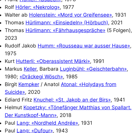
Rolf
Hörler: «Nekrolog»
, 1977
Walter ab
Holenstein: «Mord vor Greifensee»
, 1931
Thomas
Hürlimann: «Einsiedeln» (Hörbuch)
, 2021
Thomas
Hürlimann: «Fährhausgespräche»
(5 Folgen),
2023
Rudolf Jakob
Humm: «Rousseau war ausser Hause»
,
1975
Kurt
Hutterli: «Oberassistent Märki»
, 1991
Markus
Keller
, Barbara
Luginbühl: «Geischterbahn»
,
1980;
«Dräckegi Wösch»
, 1985
Birgit
Kempker
/ Anatol
Atonal: «Holydays from
Suicide»
, 2020
Ediard Fritz
Knuchel: «St. Jakob an der Birs»
, 1941
Helmut
Kopetzky: «Tönefänger Matthias von Spallart.
Der Kunstkopf-Mann»
, 2018
Paul
Lang: «Nordheld Andrée»
, 1931
Paul
Lang: «Dufour»
, 1943