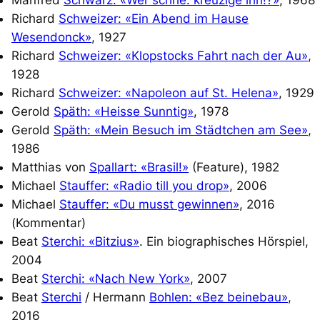
Manfred
Schwarz: «Wer schrie: kreuzige ihn!?»
, 1968
Richard
Schweizer: «Ein Abend im Hause
Wesendonck»
, 1927
Richard
Schweizer: «Klopstocks Fahrt nach der Au»
,
1928
Richard
Schweizer:
«Napoleon auf St. Helena»
, 1929
Gerold
Späth: «Heisse Sunntig»
, 1978
Gerold
Späth: «Mein Besuch im Städtchen am See»
,
1986
Matthias von
Spallart: «Brasil!»
(Feature), 1982
Michael
Stauffer: «Radio till you drop»
, 2006
Michael
Stauffer: «Du musst gewinnen»
, 2016
(Kommentar)
Beat
Sterchi: «Bitzius»
. Ein biographisches Hörspiel,
2004
Beat
Sterchi: «Nach New York»
, 2007
Beat
Sterchi
/ Hermann
Bohlen: «Bez beinebau»
,
2016