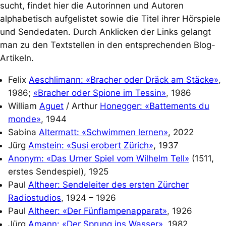
sucht, findet hier die Autorinnen und Autoren
alphabetisch aufgelistet sowie die Titel ihrer Hörspiele
und Sendedaten. Durch Anklicken der Links gelangt
man zu den Textstellen in den entsprechenden Blog-
Artikeln.
Felix
Aeschlimann: «Bracher oder Dräck am Stäcke»
,
1986;
«Bracher oder Spione im Tessin»
, 1986
William
Aguet
/ Arthur
Honegger: «Battements du
monde»
, 1944
Sabina
Altermatt: «Schwimmen lernen»
, 2022
Jürg
Amstein: «Susi erobert Zürich»
, 1937
Anonym: «Das Urner Spiel vom Wilhelm Tell»
(1511,
erstes Sendespiel), 1925
Paul
Altheer: Sendeleiter des ersten Zürcher
Radiostudios
, 1924 – 1926
Paul
Altheer: «Der Fünflampenapparat»
, 1926
Jürg
Amann: «Der Sprung ins Wasser»
, 1982