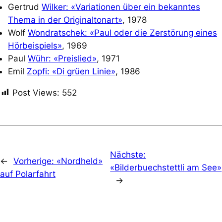
Gertrud
Wilker: «Variationen über ein bekanntes
Thema in der Originaltonart»
, 1978
Wolf
Wondratschek: «Paul oder die Zerstörung eines
Hörbeispiels»
, 1969
Paul
Wühr: «Preislied»
, 1971
Emil
Zopfi: «Di grüen Linie»
, 1986
Post Views:
552
Nächste:
←
Vorherige:
«Nordheld»
«Bilderbuechstettli am See»
auf Polarfahrt
→