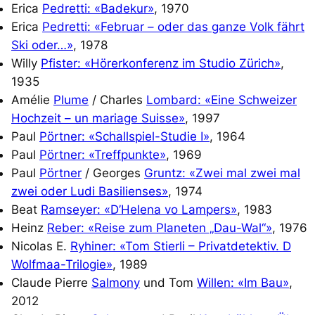
Erica
Pedretti: «Badekur»
, 1970
Erica
Pedretti: «Februar – oder das ganze Volk fährt
Ski oder…»
, 1978
Willy
Pfister: «Hörerkonferenz im Studio Zürich»
,
1935
Amélie
Plume
/ Charles
Lombard: «Eine Schweizer
Hochzeit – un mariage Suisse»
, 1997
Paul
Pörtner: «Schallspiel-St
udie I»
, 1964
Paul
Pörtner: «Treffpunkte»
, 1969
Paul
Pörtner
/ Georges
Gruntz: «Zwei mal zwei mal
zwei oder Ludi Basilienses»
, 1974
Beat
Ramseyer: «D’Helena vo Lampers»
, 1983
Heinz
Reber: «Reise zum Planeten „Dau-Wal“
»
, 1976
Nicolas E.
Ryhiner: «Tom Stierli – Privatdetektiv. D
Wolfmaa-Trilogie»
, 1989
Claude Pierre
Salmony
und Tom
Willen: «Im Bau»
,
2012