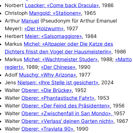
Norbert
Loacker: «Come back Dracula»
, 1986
Christoph
Mangold: «Stationen»
, 1965
Arthur
Manuel
(Pseudonym für Arthur Emanuel
Meyer):
«Der Holzwurm»
, 1927
Herbert
Meier: «Salsomaggiore»
, 1984
Markus
Michel: «Altpapier oder Die Katze des
Dichters frisst den Vogel der Hausmeisterin»
, 1986
Markus
Michel: «Wachtmeister Studer»
, 1988;
«Matto
regiert»
, 1989;
«Der Chinese»
, 1990
Adolf
Muschg: «Why Arizona»
, 1977
Jens
Nielsen: «Ihre Stelle ist gesichert»
, 2024
Walter
Oberer: «Die Brücke»
, 1952
Walter
Oberer: «Phantastische Fahrt»
, 1953
Walter
Oberer: «Der Feind des Präsidenten»
, 1956
Walter
Oberer: «Zwischenfall in San Mondo»
,
1957
Walter
Oberer: «Verlass‘ dei­nen Garten nicht»
, 1967
Walter
Oberer: «Traviata 90»
, 1990