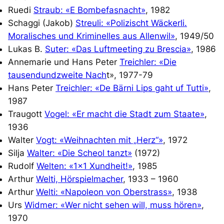
Ruedi
Straub: «E Bombefasnacht»
, 1982
Schaggi (Jakob)
Streuli: «Polizischt Wäckerli.
Moralisches und Kriminelles aus Allenwil»
, 1949/50
Lukas B.
Suter: «Das Luftmeeting zu Bres
cia»
, 1986
Annemarie und Hans Peter
Treichler: «Die
tausendundzweite Nach
t», 1977-79
Hans Peter
Treichler: «De Bärni Lips gaht uf Tutti»
,
1987
Traugott
Vogel: «Er macht die Stadt zum Staate»
,
1936
Walter
Vogt: «Weihnachten mit „Herz“»
, 1972
Silja
Walter: «Die Scheol tanzt»
(1972)
Rudolf
Welten: «1×1 Xundheit!»
, 1985
Arthur
Welti, Hörspielmacher
, 1933 – 1960
Arthur
Welti: «Napoleon von Oberstrass»
, 1938
Urs
Widmer: «Wer nicht sehen will, muss hören»
,
1970