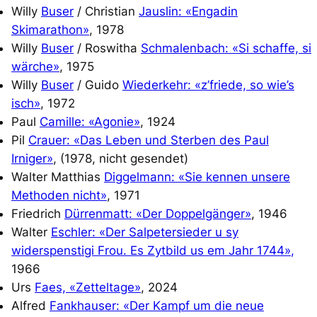
Willy
Buser
/ Christian
Jauslin: «Engadin
Skimarathon»
, 1978
Willy
Buser
/ Roswitha
Schmalenbach: «Si schaffe, si
wärche»
, 1975
Willy
Buser
/ Guido
Wiederkehr: «z’friede, so wie’s
isch»
, 1972
Paul
Camille: «Agonie»
, 1924
Pil
Crauer: «Das Leben und Sterben des Paul
Irniger»
, (1978, nicht gesendet)
Walter Matthias
Diggelmann: «Sie kennen unsere
Methoden nicht»
, 1971
Friedrich
Dürrenmatt: «Der Doppelgänger»
, 1946
Walter
Eschler:
«Der Salpetersieder u sy
widerspenstigi Frou. Es Zytbild us em Jahr 1744»
,
1966
Urs
Faes, «Zetteltage»
, 2024
Alfred
Fankhauser: «Der Kampf um die neue