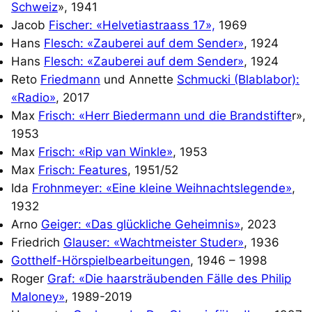
Schweiz
», 1941
Jacob
Fischer: «Helvetiastraass 17»,
1969
Hans
Flesch: «Zauberei auf dem Sender»
, 1924
Hans
Flesch: «Zauberei auf dem Sender»
, 1924
Reto
Friedmann
und Annette
Schmucki (Blablabor):
«Radio»
, 2017
Max
Frisch: «Herr Biedermann und die Brandstifte
r»,
1953
Max
Frisch: «Rip van Winkle»
, 1953
Max
Frisch: Features
, 1951/52
Ida
Frohnmeyer: «Eine kleine Weihnachtslegende»
,
1932
Arno
Geiger: «Das glückliche Geheimnis»
, 2023
Friedrich
Glauser: «Wachtmeister Studer»
, 1936
Gotthelf-Hörspielbearbeitungen
, 1946 – 1998
Roger
Graf: «Die haarsträubenden Fälle des Philip
Maloney»
, 1989-2019